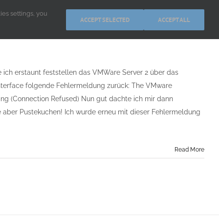
kies settings, you
ACCEPT SELECTED
ACCEPT ALL
ich erstaunt feststellen das VMWare Server 2 über das
nterface folgende Fehlermeldung zurück: The VMware
nding (Connection Refused) Nun gut dachte ich mir dann
lfe aber Pustekuchen! Ich wurde erneu mit dieser Fehlermeldung
Read More