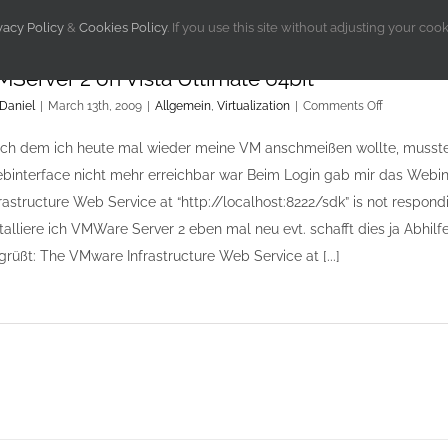
vacy Policy
&
Cookies Policy
. If you use this site without adjusting your coo
MServer 2 on Vista Ultimate 64bit
on
Daniel
|
March 13th, 2009
|
Allgemein
,
Virtualization
|
Comments Off
VMServer
2
ch dem ich heute mal wieder meine VM anschmeißen wollte, musste 
on
binterface nicht mehr erreichbar war Beim Login gab mir das Webi
Vista
Ultimate
frastructure Web Service at “http://localhost:8222/sdk” is not respo
64bit
stalliere ich VMWare Server 2 eben mal neu evt. schafft dies ja Abhi
grüßt: The VMware Infrastructure Web Service at [...]